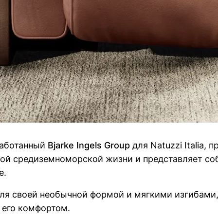
работанный
Bjarke Ingels Group
(Открыть
для Natuzzi Italia, 
ой средиземноморской жизни и представляет соб
в
е.
новом
окне)
еля своей необычной формой и мягкими изгибами,
 его комфортом.