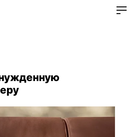
инужденную
еру