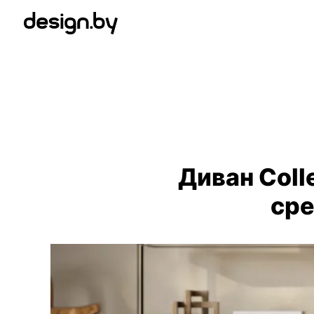
Диван Col
ср