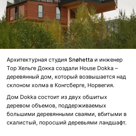
Архитектурная студия
Snøhetta
(Открыть
и инженер
Тор Хельге Докка создали House Dokka –
в
деревянный дом, который возвышается над
новом
склоном холма в Конгсберге, Норвегия.
окне)
Дом Dokka состоит из двух обшитых
деревом объемов, поддерживаемых
большими деревянными сваями, вбитыми в
скалистый, поросший деревьями ландшафт.